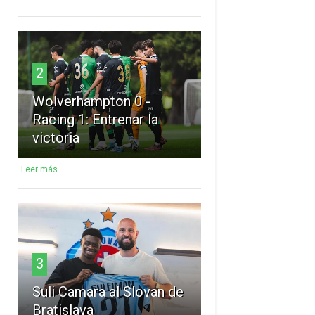
2
Wolverhampton 0 -
Racing 1: Entrenar la
victoria
Leer más
3
Suli Camara al Slovan de
Bratislava