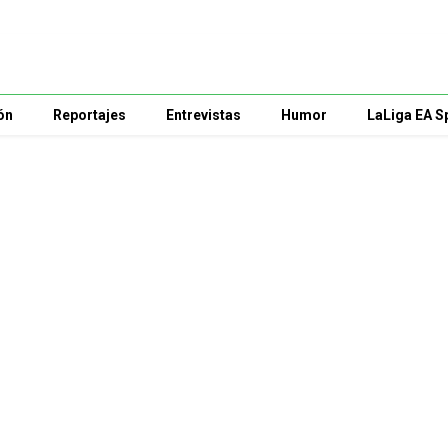
ón
Reportajes
Entrevistas
Humor
LaLiga EA S