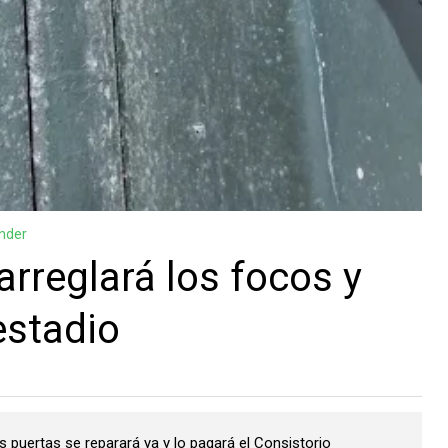
nder
arreglará los focos y
estadio
s puertas se reparará ya y lo pagará el Consistorio