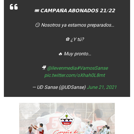
🎟 𝗖𝗔𝗠𝗣𝗔𝗡̃𝗔 𝗔𝗕𝗢𝗡𝗔𝗗𝗢𝗦 𝟮𝟭/𝟮𝟮
😏 Nosotros ya estamos preparados…
⚽️ ¿Y tú?
🔥 Muy pronto…
🎥
@ilevenmedia
#VamosSanse
pic.twitter.com/oXhah0L8mt
— UD Sanse (@UDSanse)
June 21, 2021