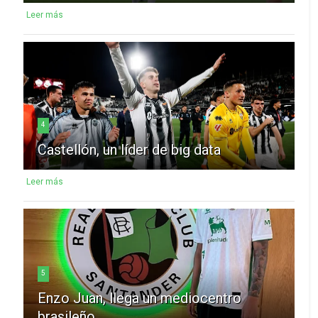
Leer más
4
Castellón, un líder de big data
Leer más
5
Enzo Juan, llega un mediocentro
brasileño