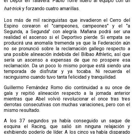
el Dépor en Talavera. Pablo Torre lideró al equipo con un
hat-trick
y forzando cuatro amarillas.
Los más de mil racinguistas que invadieron el Cerro del
Espino corearon el "campeones, campeones" y el "a
Segunda, a Segunda" con alegría. Mañana podrá ser una
realidad el ascenso si el Deportivo pierde. Si empata se
producirá una anomalía tremenda ya que la Federación aún
no se pronunció sobre la reclamación gallego respecto a
una posible alineación indebida del Bilbao Athletic, así que
sería un ascenso a expensas de que no prospere esa
reclamación. Da un poco lo mismo porque está siendo una
temporada de disfrutar y ya tocaba. Ni recuerda el
racinguismo cuando tuvo tanta felicidad y tranquilidad.
Guillermo Fernández Romo dio continuidad a su once de
gala y repitió alineación respecto a la jornada anterior
mientras que Abel volvió revolucionar el once tras tres
derrotas consecutivas con muchas variaciones, pero con el
mismo resultado.
A los 37 segundos ya había conseguido un saque de
esquina el Racing, que salió sin ninguna relajación y
exhibiendo poderío de líder. A los cinco ya había disparado