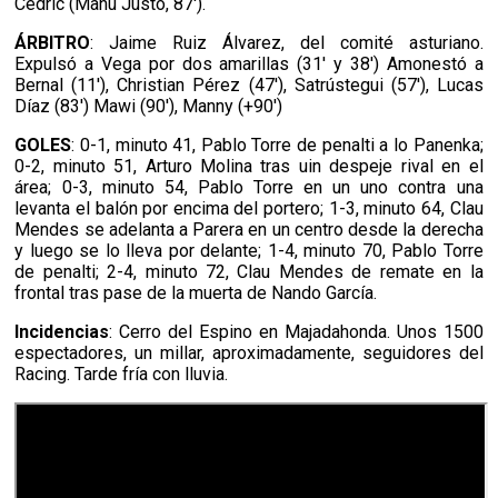
Cedric (Manu Justo, 87').
ÁRBITRO
: Jaime Ruiz Álvarez, del comité asturiano.
Expulsó a Vega por dos amarillas (31' y 38') Amonestó a
Bernal (11'), Christian Pérez (47'), Satrústegui (57'), Lucas
Díaz (83') Mawi (90'), Manny (+90')
GOLES
: 0-1, minuto 41, Pablo Torre de penalti a lo Panenka;
0-2, minuto 51, Arturo Molina tras uin despeje rival en el
área; 0-3, minuto 54, Pablo Torre en un uno contra una
levanta el balón por encima del portero; 1-3, minuto 64, Clau
Mendes se adelanta a Parera en un centro desde la derecha
y luego se lo lleva por delante; 1-4, minuto 70, Pablo Torre
de penalti; 2-4, minuto 72, Clau Mendes de remate en la
frontal tras pase de la muerta de Nando García.
Incidencias
: Cerro del Espino en Majadahonda. Unos 1500
espectadores, un millar, aproximadamente, seguidores del
Racing. Tarde fría con lluvia.