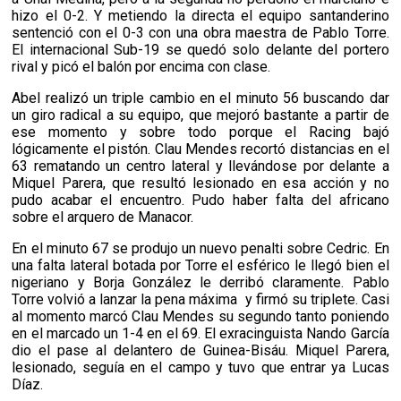
hizo el 0-2. Y metiendo la directa el equipo santanderino
sentenció con el 0-3 con una obra maestra de Pablo Torre.
El internacional Sub-19 se quedó solo delante del portero
rival y picó el balón por encima con clase.
Abel realizó un triple cambio en el minuto 56 buscando dar
un giro radical a su equipo, que mejoró bastante a partir de
ese momento y sobre todo porque el Racing bajó
lógicamente el pistón. Clau Mendes recortó distancias en el
63 rematando un centro lateral y llevándose por delante a
Miquel Parera, que resultó lesionado en esa acción y no
pudo acabar el encuentro. Pudo haber falta del africano
sobre el arquero de Manacor.
En el minuto 67 se produjo un nuevo penalti sobre Cedric. En
una falta lateral botada por Torre el esférico le llegó bien el
nigeriano y Borja González le derribó claramente. Pablo
Torre volvió a lanzar la pena máxima y firmó su triplete. Casi
al momento marcó Clau Mendes su segundo tanto poniendo
en el marcado un 1-4 en el 69. El exracinguista Nando García
dio el pase al delantero de Guinea-Bisáu. Miquel Parera,
lesionado, seguía en el campo y tuvo que entrar ya Lucas
Díaz.