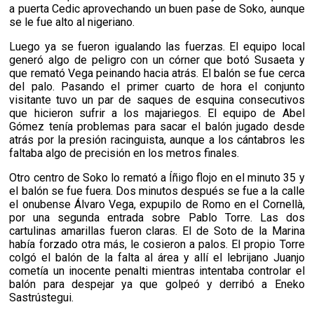
a puerta Cedic aprovechando un buen pase de Soko, aunque
se le fue alto al nigeriano.
Luego ya se fueron igualando las fuerzas. El equipo local
generó algo de peligro con un córner que botó Susaeta y
que remató Vega peinando hacia atrás. El balón se fue cerca
del palo. Pasando el primer cuarto de hora el conjunto
visitante tuvo un par de saques de esquina consecutivos
que hicieron sufrir a los majariegos. El equipo de Abel
Gómez tenía problemas para sacar el balón jugado desde
atrás por la presión racinguista, aunque a los cántabros les
faltaba algo de precisión en los metros finales.
Otro centro de Soko lo remató a Íñigo flojo en el minuto 35 y
el balón se fue fuera. Dos minutos después se fue a la calle
el onubense Álvaro Vega, expupilo de Romo en el Cornellà,
por una segunda entrada sobre Pablo Torre. Las dos
cartulinas amarillas fueron claras. El de Soto de la Marina
había forzado otra más, le cosieron a palos. El propio Torre
colgó el balón de la falta al área y allí el lebrijano Juanjo
cometía un inocente penalti mientras intentaba controlar el
balón para despejar ya que golpeó y derribó a Eneko
Sastrústegui.