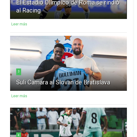
El Estadio Olímpico de Roma se rindió
al Racing
Leer más
3
Suli Camara al Slovan de Bratislava
Leer más
4