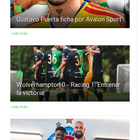
1
Gustavo Puerta ficha por Avalon Sport
Leer más
2
Wolverhampton 0 - Racing 1: Entrenar
la victoria
Leer más