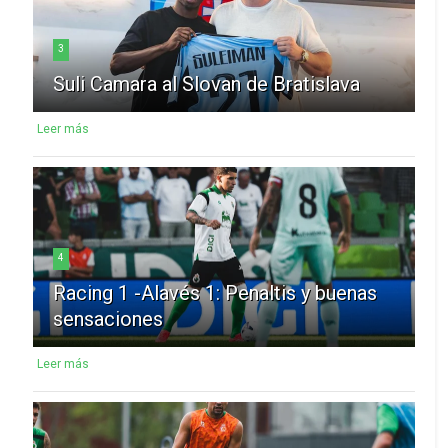
3
Suli Camara al Slovan de Bratislava
Leer más
4
Racing 1 -Alavés 1: Penaltis y buenas
sensaciones
Leer más