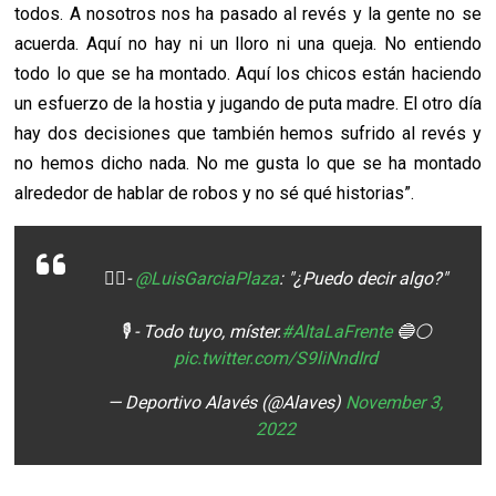
todos. A nosotros nos ha pasado al revés y la gente no se
acuerda. Aquí no hay ni un lloro ni una queja. No entiendo
todo lo que se ha montado. Aquí los chicos están haciendo
un esfuerzo de la hostia y jugando de puta madre. El otro día
hay dos decisiones que también hemos sufrido al revés y
no hemos dicho nada. No me gusta lo que se ha montado
alrededor de hablar de robos y no sé qué historias”.
🙋‍♂️-
@LuisGarciaPlaza
: "¿Puedo decir algo?"
🎙️ - Todo tuyo, míster.
#AltaLaFrente
🔵⚪️
pic.twitter.com/S9liNndIrd
— Deportivo Alavés (@Alaves)
November 3,
2022