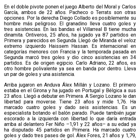
En el doble pivote ponen el juego Alberto del Moral y Carlos
García, ambos de 22 años. Pacheco o Terrats son otras
opciones. Por la derecha Diego Collado es posiblemente su
hombre más peligroso. El granadino lleva cuatro goles y
tres asistencias. En las bandas el Villarreal B tiene mucha
dinamita. Ontiveros, 25 años, ha jugado ya 87 partidos en
Primera y parecidos en Segunda. Llegó de Miranda el veloz
extremo izquierdo Haissem Hassan. Es internacional en
categorías menores con Francia y la temporada pasada en
Segunda marcó tres goles y dio cinco asistencias en 34
partidos. Es de origen egipcio. Carlo Adriano, 22 años, es
otro hombre polivalente ya sea en banda por dentro. Lleva
un par de goles y una asistencia.
Arriba jugaron en Anduva Álex Millán y Lozano. El primero
estaba en el Girona y ha jugado en Portugal y Bélgica a sus
23 años. Llegó a debutar en Primera. A Sergio Lozano le dan
libertad para moverse. Tiene 23 años y mide 1,76. Ha
marcado cuatro goles y dado seis asistencias. Es un
especialista botando el balón parado. Puede también jugar
escorado a la izquierda con libertad lo que daría entrada
arriba al delantero Fer Niño –1,91 y 22 años– a su edad ya
ha disputado 45 partidos en Primera. Ha marcado cuatro
goles y dado tres pases de gol. Álex Fores, 21 años y 1,79,