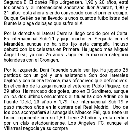
Segunda B. El danés Filip Jörgensen, 1,90 y 20 años, está
lesionado y el internacional andorrano Iker Álvarez, 1,90 y
21 años, está ahora siendo convocado con el primer equipo.
Quique Setién se ha llevado a unos cuantos futbolistas del
B ante la plaga de bajas que sufre el A.
Por la derecha el lateral Carreira llegó cedido por el Celta.
Es internacional Sub-21 y jugó mucho en Segunda con el
Mirandés, aunque no ha sido fijo esta campaña. Incluso
debutó con los celestes en Primera. Ha jugado más Miguel
Ángel Leal, ya con 26 años. Jugó en la máxima categoría
holandesa con el Gronigen.
Por la izquierda, Dani Tasende suele ser fijo. Ha jugado 25
partidos con un gol y una asistencia. Son dos laterales
bajitos y con buena técnica, más ofensivos que defensivos.
En el centro de la zaga manda el veterano Pablo Íñiguez, de
29 años. Ha marcado dos goles, uno en El Sardinero, aunque
en los dos últimos encuentros el titular ha sido Adrián de la
Fuente ‘Dela’, 23 años y 1,79. Fue internacional Sub-19 y
pasó muchos años en la cantera del Real Madrid. Uno de
los dos acompañará al senegalés Mbacke Fall, que tiene un
físico imponente con su 1,89. Tiene 20 años y está cedido
por un club estadounidense, Los Angeles FC, aunque el
Villarreal negocia ya su compra.