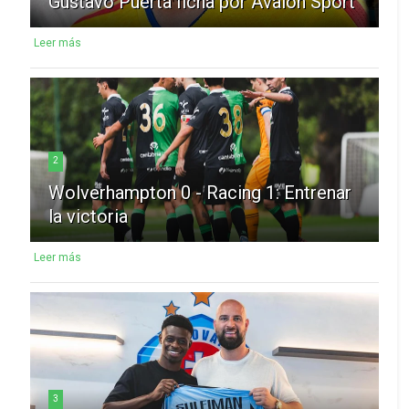
Gustavo Puerta ficha por Avalon Sport
Leer más
2
Wolverhampton 0 - Racing 1: Entrenar
la victoria
Leer más
3