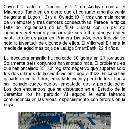
Cayó 0-2 ante el Granada y 2-1 en Anduva contra el
Mirandés. También es cierto que el conjunto amarillo venía
de ganar al Lugo (1-2) y al Oviedo (0-1) tras una mala racha
de un empate y tres derrotas consecutivas. Parece la típica
falta de regularidad de un filial. Cuenta con un par de
jugadores veteranos y muchos de sus futbolistas ya saben
hasta lo que es jugar en Primera División, pero todavía se
nota la juventud de algunos de ellos. El Villarreal B tiene la
media de edad más baja de LaLiga SmartBank: 22,4 años.
La escuadra amarilla ha marcado 30 goles en 27 jornadas.
Solamente seis conjuntos han anotado más. El problema es
que han encajado 35... Un registro negativo que superan solo
los dos últimos de la clasificación: Lugo e Ibiza. En casa han
ganado cinco partidos, empatado cinco y perdido tres. Fuera
han ganado cuatro duelos, empatado dos y perdido ocho.
Los dos encuentros que ha disputado en el Estadio de la
Cerámica los ha perdido. Al equipo le está faltando
contundencia en las áreas, especialmente con errores en la
suya.