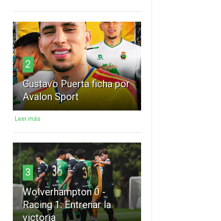
2
Gustavo Puerta ficha por
Avalon Sport
Leer más
3
Wolverhampton 0 -
Racing 1: Entrenar la
victoria