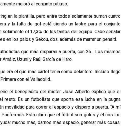
mente mejoró al conjunto pitiuso.
ing en la plantilla, pero entre todos solamente suman cuatro
a y la falta de gol está siendo un lastre para el conjunto
an solamente el 17,3% de los tantos del equipo. Cabe señalar
es en los palos y Sekou, dos, además de marrar un penalti.
futbolistas que más disparan a puerta, con 26... Los mismos
Arnáiz, Uzuni y Raúl García de Haro.
ue era el que más cartel tenía como delantero. Incluso llegó
rimera con el Valladolid.
iene el beneplácito del míster. José Alberto explicó que el
el resto. Es un futbolista que aporta esa lucha en la pugna
n movilidad para correr al espacio y disparo a puerta. “A mí
onferrada. Está claro que el fútbol son goles y él nos los
 ayudar mucho más, darnos más espacio, generar más cosas.