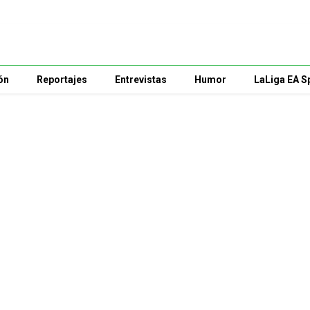
ón
Reportajes
Entrevistas
Humor
LaLiga EA S