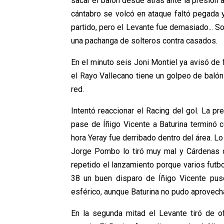
sacar el balón desde atrás ante la presión 
cántabro se volcó en ataque faltó pegada y
partido, pero el Levante fue demasiado... So
una pachanga de solteros contra casados.
En el minuto seis Joni Montiel ya avisó de f
el Rayo Vallecano tiene un golpeo de balón f
red.
Intentó reaccionar el Racing del gol. La pr
pase de Íñigo Vicente a Baturina terminó 
hora Yeray fue derribado dentro del área. Lo h
Jorge Pombo lo tiró muy mal y Cárdenas d
repetido el lanzamiento porque varios futbo
38 un buen disparo de Íñigo Vicente pus
esférico, aunque Baturina no pudo aprovecha
En la segunda mitad el Levante tiró de of