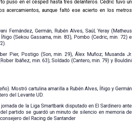
erto puso en el césped hasta tres delanteros. Cédric tuvo un
 acercamientos, aunque faltó ese acierto en los metros
ani Fernández, Germán, Rubén Alves, Saúl; Yeray (Matheus
), Íñigo (Sekou Gassama, min. 83), Pombo (Cedric, min. 72) e
2).
ber Pier, Postigo (Son, min. 29), Álex Muñoz; Musanda Jr.
(Rober Ibáñez, min. 63); Soldado (Cantero, min. 79) y Bouldini
o). Mostró cartulina amarilla a Rubén Alves, Íñigo y Germán
tero del Levante UD.
a jornada de la Liga Smartbank disputado en El Sardinero ante
del partido se guardó un minuto de silencio en memoria de
 consejero del Racing de Santander