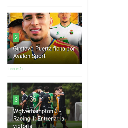
2
Gustavo Puerta ficha por
Avalon Sport
Leer más
3
Wolverhampton 0 -
Racing 1: Entrenar la
victoria