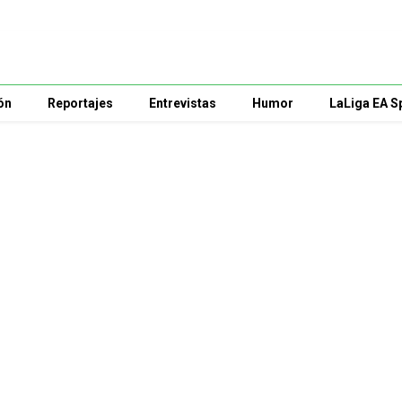
ón
Reportajes
Entrevistas
Humor
LaLiga EA S