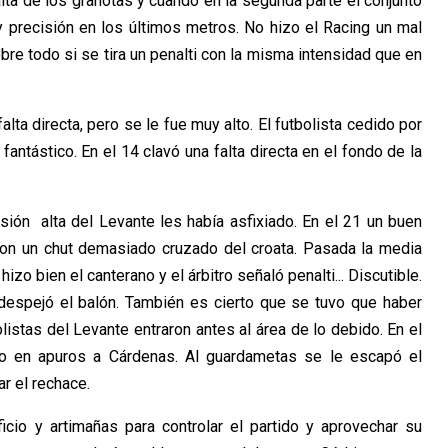
alta de los granotas y cuando en la segunda parte el conjunto
 precisión en los últimos metros. No hizo el Racing un mal
bre todo si se tira un penalti con la misma intensidad que en
alta directa, pero se le fue muy alto. El futbolista cedido por
antástico. En el 14 clavó una falta directa en el fondo de la
esión alta del Levante les había asfixiado. En el 21 un buen
con un chut demasiado cruzado del croata. Pasada la media
izo bien el canterano y el árbitro señaló penalti... Discutible.
espejó el balón. También es cierto que se tuvo que haber
listas del Levante entraron antes al área de lo debido. En el
o en apuros a Cárdenas. Al guardametas se le escapó el
r el rechace.
icio y artimañas para controlar el partido y aprovechar su