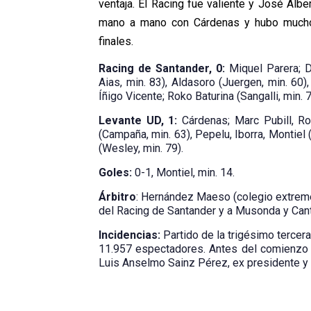
ventaja. El Racing fue valiente y José Alb
mano a mano con Cárdenas y hubo muchos
finales.
Racing de Santander, 0:
Miquel Parera; D
Aias, min. 83), Aldasoro (Juergen, min. 60
Íñigo Vicente; Roko Baturina (Sangalli, min. 7
Levante UD, 1:
Cárdenas; Marc Pubill, Ro
(Campaña, min. 63), Pepelu, Iborra, Montiel 
(Wesley, min. 79).
Goles:
0-1, Montiel, min. 14.
Árbitro
: Hernández Maeso (colegio extremeñ
del Racing de Santander y a Musonda y Can
Incidencias:
Partido de la trigésimo tercer
11.957 espectadores. Antes del comienzo 
Luis Anselmo Sainz Pérez, ex presidente y