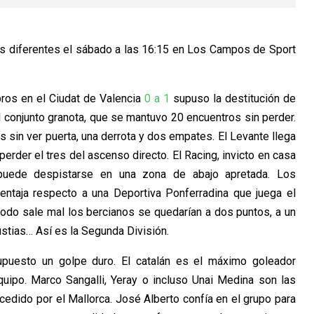
s diferentes el sábado a las 16:15 en Los Campos de Sport
abros en el Ciudat de Valencia
0 a 1
supuso la destitución de
l conjunto granota, que se mantuvo 20 encuentros sin perder.
s sin ver puerta, una derrota y dos empates. El Levante llega
erder el tres del ascenso directo. El Racing, invicto en casa
puede despistarse en una zona de abajo apretada. Los
entaja respecto a una Deportiva Ponferradina que juega el
 todo sale mal los bercianos se quedarían a dos puntos, a un
ustias… Así es la Segunda División.
uesto un golpe duro. El catalán es el máximo goleador
quipo. Marco Sangalli, Yeray o incluso Unai Medina son las
 cedido por el Mallorca.
José Alberto confía en el grupo para