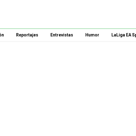
ón
Reportajes
Entrevistas
Humor
LaLiga EA S