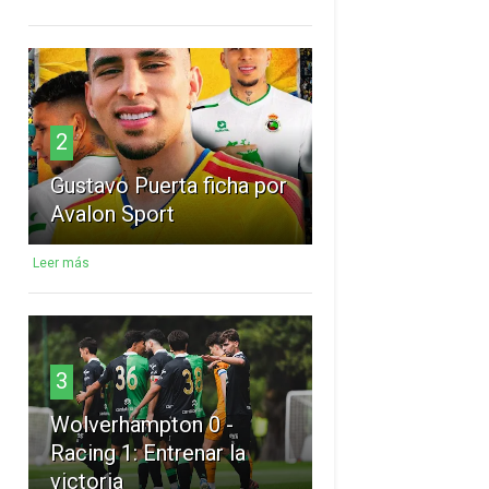
2
Gustavo Puerta ficha por
Avalon Sport
Leer más
3
Wolverhampton 0 -
Racing 1: Entrenar la
victoria