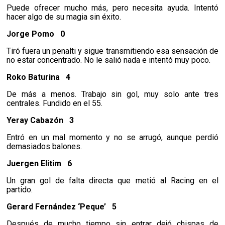
Puede ofrecer mucho más, pero necesita ayuda. Intentó
hacer algo de su magia sin éxito.
Jorge Pomo
0
Tiró fuera un penalti y sigue transmitiendo esa sensación de
no estar concentrado. No le salió nada e intentó muy poco.
Roko Baturina
4
De más a menos. Trabajo sin gol, muy solo ante tres
centrales. Fundido en el 55.
Yeray Cabazón
3
Entró en un mal momento y no se arrugó, aunque perdió
demasiados balones.
Juergen Elitim
6
Un gran gol de falta directa que metió al Racing en el
partido.
Gerard Fernández ‘Peque’
5
Después de mucho tiempo sin entrar dejó chispas de