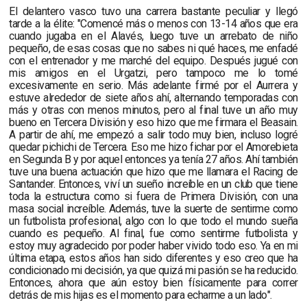
El delantero vasco tuvo una carrera bastante peculiar y llegó
tarde a la élite: "
Comencé más o menos con 13-14 años que era
cuando jugaba en el Alavés, luego tuve un arrebato de niño
pequeño, de esas cosas que no sabes ni qué haces, me enfadé
con el entrenador y me marché del equipo. Después jugué con
mis amigos en el Urgatzi, pero tampoco me lo tomé
excesivamente en serio. Más adelante firmé por el Aurrera y
estuve alrededor de siete años ahí, alternando temporadas con
más y otras con menos minutos, pero al final tuve un año muy
bueno en Tercera División y eso hizo que me firmara el Beasain.
A partir de ahí, me empezó a salir todo muy bien, incluso logré
quedar pichichi de Tercera. Eso me hizo fichar por el Amorebieta
en Segunda B y por aquel entonces ya tenía 27 años. Ahí también
tuve una buena actuación que hizo que me llamara el Racing de
Santander. Entonces, viví un sueño increíble en un club que tiene
toda la estructura como si fuera de Primera División, con una
masa social increíble. Además, tuve la suerte de sentirme como
un futbolista profesional, algo con lo que todo el mundo sueña
cuando es pequeño. Al final, fue como sentirme futbolista y
estoy muy agradecido por poder haber vivido todo eso. Ya en mi
última etapa, estos años han sido diferentes y eso creo que ha
condicionado mi decisión, ya que quizá mi pasión se ha reducido.
Entonces, ahora que aún estoy bien físicamente para correr
detrás de mis hijas es el momento para echarme a un lado
".