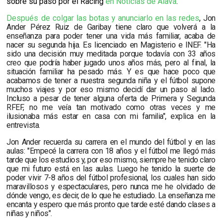
sobre su paso por el Racing
en Noticias de Álava
.
Después de colgar las botas y anunciarlo en las redes
,
Jon
Ander Pérez Ruiz de Garibay tiene claro que volverá a la
enseñanza para poder tener una vida más familiar, acaba de
nacer su segunda hija. Es l
icenciado en Magisterio e INEF. "Ha
sido una decisión muy meditada
porque todavía con 33 años
creo que podría haber jugado unos años más, pero al final, la
situación familiar ha pesado más. Y es que hace poco que
acabamos de tener a nuestra segunda niña y el fútbol supone
muchos viajes y por eso mismo decidí dar un paso al lado.
Incluso a pesar de tener alguna oferta de Primera y Segunda
RFEF, no me veía tan motivado como otras veces y me
ilusionaba más estar en casa con mi familia", explica en la
entrevista.
Jon Ander recuerda su carrera en el mundo del fútbol y en las
aulas: "E
mpecé la carrera con 18 años y el fútbol me llegó más
tarde que los estudios y, por eso mismo, siempre he tenido claro
que mi futuro está en las aulas. Luego he tenido la suerte de
poder vivir 7-8 años del fútbol profesional, los cuales han sido
maravillosos y espectaculares, pero nunca me he olvidado de
dónde vengo, es decir, de lo que he estudiado. La enseñanza me
encanta y espero que más pronto que tarde esté dando clases a
niñas y niños".