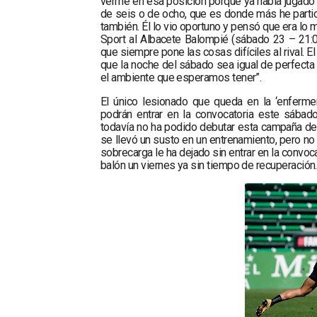
verme en esa posición porque ya había jugado 
de seis o de ocho, que es donde más he partic
también. Él lo vio oportuno y pensó que era lo 
Sport al Albacete Balompié (sábado 23 – 21:
que siempre pone las cosas difíciles al rival. 
que la noche del sábado sea igual de perfecta 
el ambiente que esperamos tener”.
El único lesionado que queda en la ‘enferm
podrán entrar en la convocatoria este sábado,
todavía no ha podido debutar esta campaña deb
se llevó un susto en un entrenamiento, pero no 
sobrecarga le ha dejado sin entrar en la convoca
balón un viernes ya sin tiempo de recuperación.