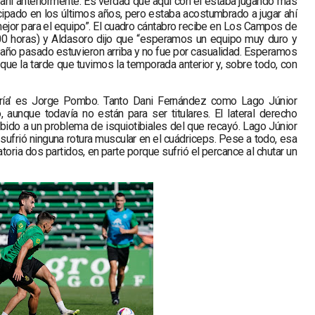
ahí anteriormente. Es verdad que aquí con él estaba jugando más
ipado en los últimos años, pero estaba acostumbrado a jugar ahí
mejor para el equipo”. El cuadro cántabro recibe en Los Campos de
00 horas) y Aldasoro dijo que “esperamos un equipo muy duro y
El año pasado estuvieron arriba y no fue por casualidad. Esperamos
que la tarde que tuvimos la temporada anterior y, sobre todo, con
ería’ es Jorge Pombo. Tanto Dani Fernández como Lago Júnior
 aunque todavía no están para ser titulares. El lateral derecho
ido a un problema de isquiotibiales del que recayó. Lago Júnior
sufrió ninguna rotura muscular en el cuádriceps. Pese a todo, esa
toria dos partidos, en parte porque sufrió el percance al chutar un