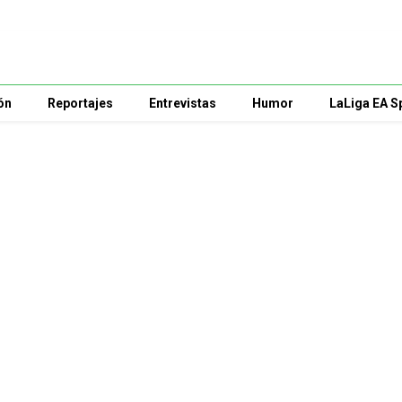
ón
Reportajes
Entrevistas
Humor
LaLiga EA S