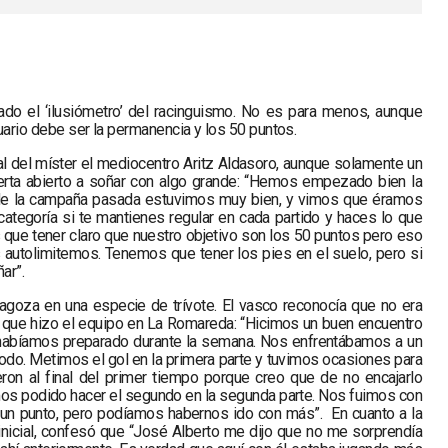
rado el ‘ilusiómetro’ del racinguismo. No es para menos, aunque
uario debe ser la permanencia y los 50 puntos.
al del míster el mediocentro Aritz Aldasoro, aunque solamente un
uerta abierto a soñar con algo grande: “Hemos empezado bien la
a de la campaña pasada estuvimos muy bien, y vimos que éramos
categoría si te mantienes regular en cada partido y haces lo que
 que tener claro que nuestro objetivo son los 50 puntos pero eso
 autolimitemos. Tenemos que tener los pies en el suelo, pero si
ar”.
ragoza en una especie de trívote. El vasco reconocía que no era
o que hizo el equipo en La Romareda: “Hicimos un buen encuentro
 habíamos preparado durante la semana. Nos enfrentábamos a un
do. Metimos el gol en la primera parte y tuvimos ocasiones para
ron al final del primer tiempo porque creo que de no encajarlo
os podido hacer el segundo en la segunda parte. Nos fuimos con
 un punto, pero podíamos habernos ido con más”.
En cuanto a la
inicial, confesó que “José Alberto me dijo que no me sorprendía