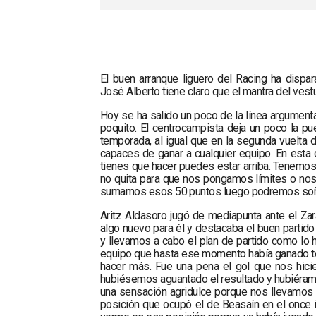
El buen arranque liguero del Racing ha dispa
José Alberto tiene claro que el mantra del vest
Hoy se ha salido un poco de la línea argument
poquito. El centrocampista deja un poco la p
temporada, al igual que en la segunda vuelt
capaces de ganar a cualquier equipo. En esta 
tienes que hacer puedes estar arriba. Tenemos
no quita para que nos pongamos límites o nos
sumamos esos 50 puntos luego podremos soñ
Aritz Aldasoro jugó de mediapunta ante el Za
algo nuevo para él y destacaba el buen partid
y llevamos a cabo el plan de partido como lo
equipo que hasta ese momento había ganado to
hacer más. Fue una pena el gol que nos hicie
hubiésemos aguantado el resultado y hubiéram
una sensación agridulce porque nos llevamos
posición que ocupó el de Beasaín en el once 