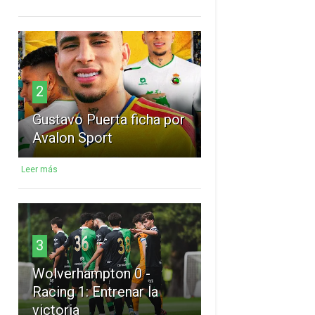
2
Gustavo Puerta ficha por
Avalon Sport
Leer más
3
Wolverhampton 0 -
Racing 1: Entrenar la
victoria