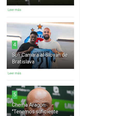
Leer más
4
Suli Camara al Slovan de
Bratislava
Leer más
5
Chema Aragón:
"Tenemos suficiente