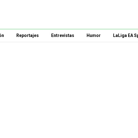
ón
Reportajes
Entrevistas
Humor
LaLiga EA S