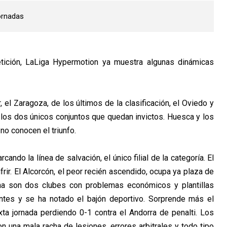
ornadas
etición, LaLiga Hypermotion ya muestra algunas dinámicas
el Zaragoza, de los últimos de la clasificación, el Oviedo y
los dos únicos conjuntos que quedan invictos. Huesca y los
no conocen el triunfo.
ando la línea de salvación, el único filial de la categoría. El
frir. El Alcorcón, el peor recién ascendido, ocupa ya plaza de
na son dos clubes con problemas económicos y plantillas
ntes y se ha notado el bajón deportivo. Sorprende más el
ta jornada perdiendo 0-1 contra el Andorra de penalti. Los
una mala racha de lesiones, errores arbitrales y todo tipo