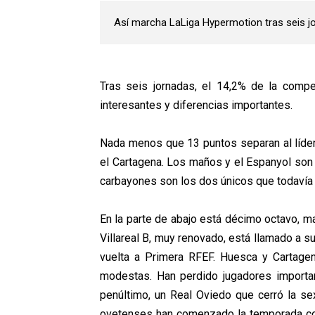
Así marcha LaLiga Hypermotion tras seis j
Tras seis jornadas, el 14,2% de la comp
interesantes y diferencias importantes.
Nada menos que 13 puntos separan al líder, 
el Cartagena. Los maños y el Espanyol son 
carbayones son los dos únicos que todavía 
En la parte de abajo está décimo octavo, marc
Villareal B, muy renovado, está llamado a su
vuelta a Primera RFEF. Huesca y Cartage
modestas. Han perdido jugadores importa
penúltimo, un Real Oviedo que cerró la sex
ovetenses han comenzado la temporada con 