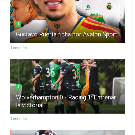
1
Gustavo Puerta ficha por Avalon Sport
Leer más
2
Wolverhampton 0 - Racing 1: Entrenar
la victoria
Leer más