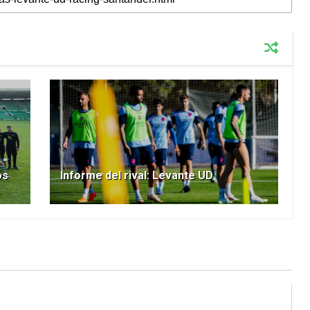
os
Informe del rival: Levante UD