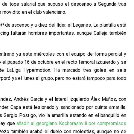
 de tope salarial que supuso el descenso a Segunda tras
o movidito en el club valenciano.
off
de ascenso y a diez del líder, el Leganés. La plantilla está
cing faltarán hombres importantes, aunque Calleja también
entrenó ya este miércoles con el equipo de forma parcial y
ó el pasado 16 de octubre en el recto femoral izquierdo y se
 de LaLiga Hypermotion. Ha marcado tres goles en seis
rporó ya el lunes al grupo, pero no estará tampoco para todo
ndez, Andrés García y el lateral izquierdo Álex Muñoz, con
nder Capa está lesionado y sancionado por quinta amarilla.
s Sergio Postigo, vio la amarilla estando en el banquillo en
 hay que
añadir al georgiano Kochorashvili por compromisos
Vezo también acabó el duelo con molestias, aunque no se