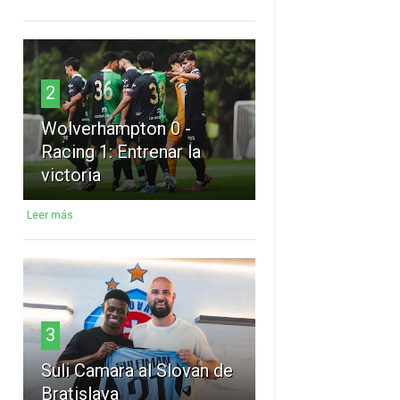
2
Wolverhampton 0 -
Racing 1: Entrenar la
victoria
Leer más
3
Suli Camara al Slovan de
Bratislava