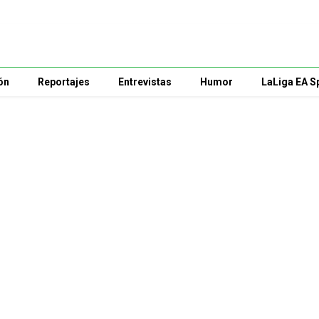
ón
Reportajes
Entrevistas
Humor
LaLiga EA S