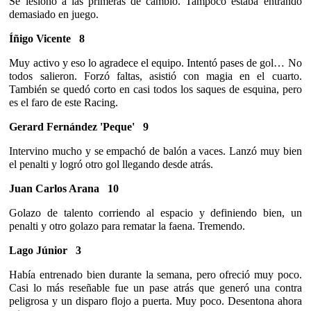
Se lesionó a las primeras de cambio. Tampoco estaba entrando
demasiado en juego.
Íñigo Vicente 8
Muy activo y eso lo agradece el equipo. Intentó pases de gol… No
todos salieron. Forzó faltas, asistió con magia en el cuarto.
También se quedó corto en casi todos los saques de esquina, pero
es el faro de este Racing.
Gerard Fernández 'Peque'
9
Intervino mucho y se empachó de balón a vaces. Lanzó muy bien
el penalti y logró otro gol llegando desde atrás.
Juan Carlos Arana
10
Golazo de talento corriendo al espacio y definiendo bien, un
penalti y otro golazo para rematar la faena. Tremendo.
Lago Júnior
3
Había entrenado bien durante la semana, pero ofreció muy poco.
Casi lo más reseñable fue un pase atrás que generó una contra
peligrosa y un disparo flojo a puerta. Muy poco. Desentona ahora