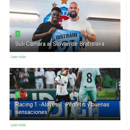
3
Suli Camara al Slovan de Bratislava
Leer más
4
Racing 1 -Alavés 1: Penaltis y buenas
sensaciones
Leer más