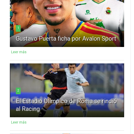
1
Gustavo Puerta ficha por Avalon Sport
Leer más
2
El Estadio Olímpico de Roma se rindió
al Racing
Leer más