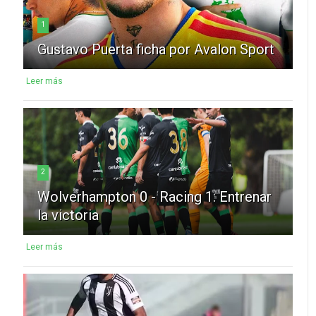
1
Gustavo Puerta ficha por Avalon Sport
Leer más
2
Wolverhampton 0 - Racing 1: Entrenar
la victoria
Leer más