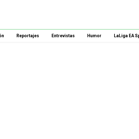
ón
Reportajes
Entrevistas
Humor
LaLiga EA S