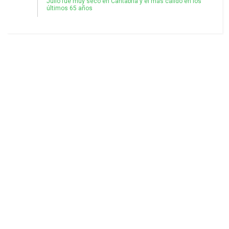
Julio fue muy seco en Cantabria y el más cálido en los
últimos 65 años