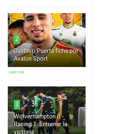
2
Gustavo Puerta ficha por
Avalon Sport
Leer más
3
Wolverhampton 0 -
Racing 1: Entrenar la
victoria