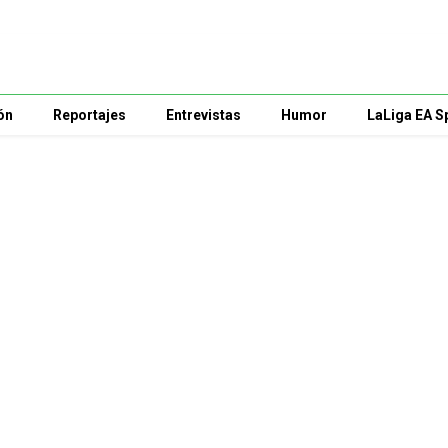
ón
Reportajes
Entrevistas
Humor
LaLiga EA S