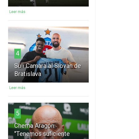
Leer más
4
Suli Camara al Slovan de
Bratislava
Leer más
5
Chema Aragón:
"Tenemos suficiente