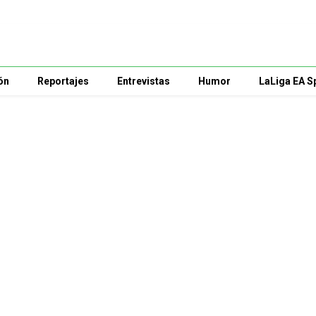
ón
Reportajes
Entrevistas
Humor
LaLiga EA S