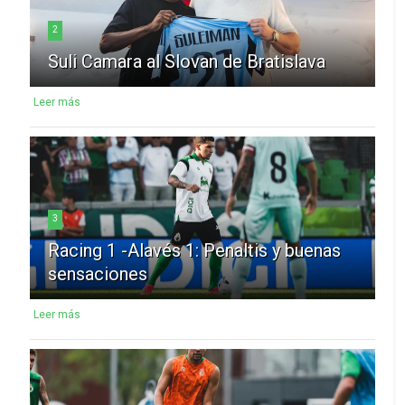
2
Suli Camara al Slovan de Bratislava
Leer más
3
Racing 1 -Alavés 1: Penaltis y buenas
sensaciones
Leer más