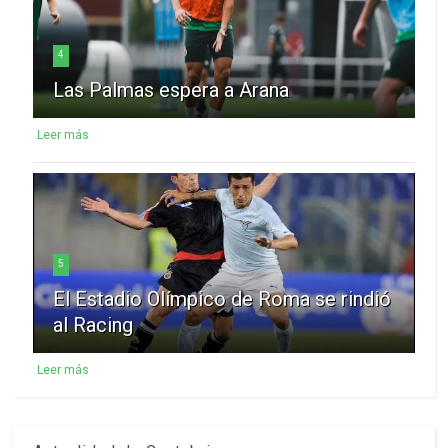
4
Las Palmas espera a Arana
Leer más
5
El Estadio Olímpico de Roma se rindió
al Racing
Leer más