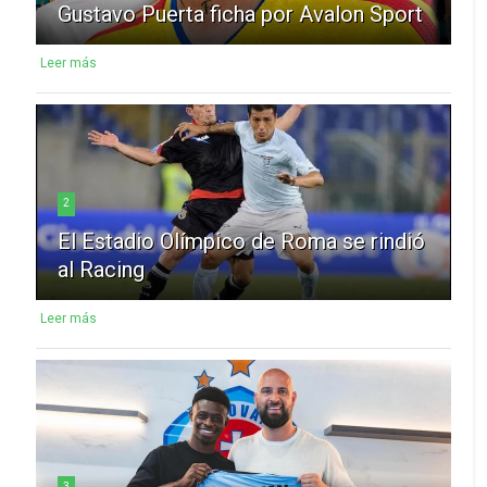
Gustavo Puerta ficha por Avalon Sport
Leer más
2
El Estadio Olímpico de Roma se rindió
al Racing
Leer más
3