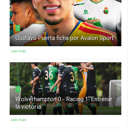
1
Gustavo Puerta ficha por Avalon Sport
Leer más
2
Wolverhampton 0 - Racing 1: Entrenar
la victoria
Leer más