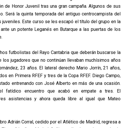
ón de Honor Juvenil tras una gran campaña. Algunos de sus
po. Será la quinta temporada del antiguo centrocampista del
s juveniles. Este curso se les escapó el título del grupo en la
n ante un potente Leganés en Butarque a las puertas de los
e.
hos futbolistas del Rayo Cantabria que deberán buscarse la
 de los jugadores que no continúan llevaban muchísimos años
rnández, 23 años. El lateral derecho Mario Jorrín, 21 años,
tidos en Primera RFEF y tres de la Copa RFEF. Diego Campo,
stado entrenando con José Alberto en más de una ocasión.
el fatídico encuentro que acabó en empate a tres. El
res asistencias y ahora queda libre al igual que Mateo
ro Adrián Corral, cedido por el Atlético de Madrid, regresa a