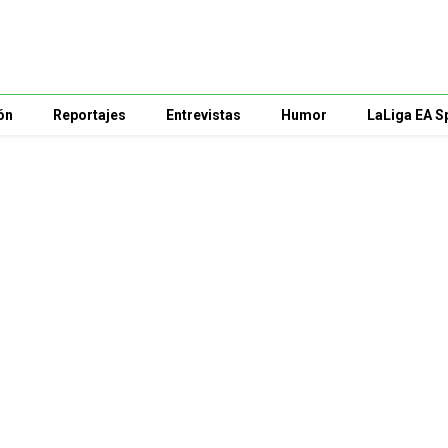
ón
Reportajes
Entrevistas
Humor
LaLiga EA S