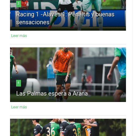
3
Racing 1 -Alavés 1: Penaltis y buenas
sensaciones
Leer más
4
Las Palmas espera a Arana
Leer más