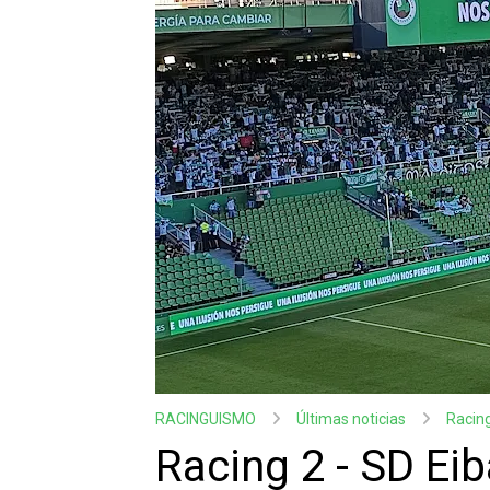
RACINGUISMO
Últimas noticias
Racin
Racing 2 - SD Eib