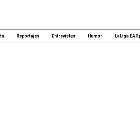
ón
Reportajes
Entrevistas
Humor
LaLiga EA S