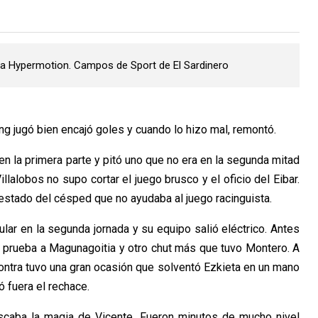
iga Hypermotion. Campos de Sport de El Sardinero
ing jugó bien encajó goles y cuando lo hizo mal, remontó.
en la primera parte y pitó uno que no era en la segunda mitad
alobos no supo cortar el juego brusco y el oficio del Eibar.
 estado del césped que no ayudaba al juego racinguista.
ular en la segunda jornada y su equipo salió eléctrico. Antes
 prueba a Magunagoitia y otro chut más que tuvo Montero. A
contra tuvo una gran ocasión que solventó Ezkieta en un mano
 fuera el rechace.
uscaba la magia de Vicente. Fueron minutos de mucho nivel