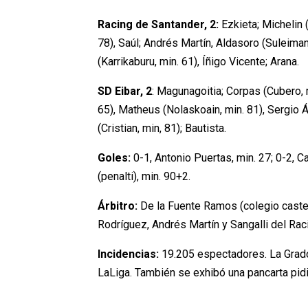
Racing de Santander, 2:
Ezkieta; Michelin 
78), Saúl; Andrés Martín, Aldasoro (Suleiman
(Karrikaburu, min. 61), Íñigo Vicente; Arana.
SD Eibar, 2
: Magunagoitia; Corpas (Cubero, mi
65), Matheus (Nolaskoain, min. 81), Sergio Á
(Cristian, min, 81); Bautista.
Goles:
0-1, Antonio Puertas, min. 27; 0-2, Ca
(penalti), min. 90+2.
Árbitro:
De la Fuente Ramos (colegio castel
Rodríguez, Andrés Martín y Sangalli del Rac
Incidencias:
19.205 espectadores. La Gradon
LaLiga. También se exhibó una pancarta pidi