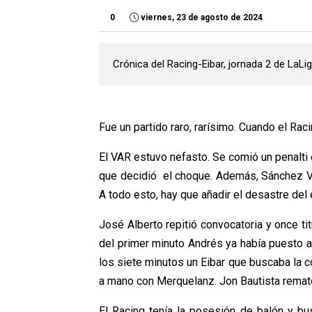
0
viernes, 23 de agosto de 2024
Crónica del Racing-Eibar, jornada 2 de LaL
Fue un partido raro, rarísimo. Cuando el Rac
El VAR estuvo nefasto. Se comió un penalti 
que decidió el choque. Además, Sánchez Vill
A todo esto, hay que añadir el desastre del
José Alberto repitió convocatoria y once tit
del primer minuto Andrés ya había puesto a
los siete minutos un Eibar que buscaba la 
a mano con Merquelanz. Jon Bautista remató
El Racing tenía la posesión de balón y b