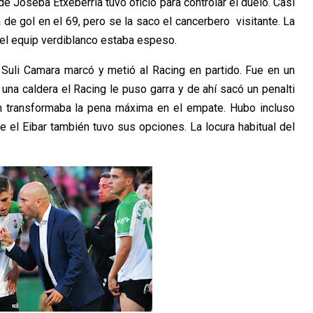
e Joseba Etxeberria tuvo oficio para controlar el duelo. Casi
de gol en el 69, pero se la saco el cancerbero visitante. La
el equip verdiblanco estaba espeso.
 Suli Camara marcó y metió al Racing en partido. Fue en un
 una caldera el Racing le puso garra y de ahí sacó un penalti
ín transformaba la pena máxima en el empate. Hubo incluso
e el Eibar también tuvo sus opciones. La locura habitual del