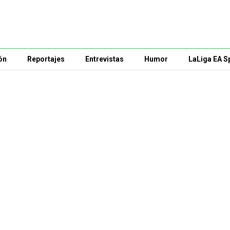
ón
Reportajes
Entrevistas
Humor
LaLiga EA S