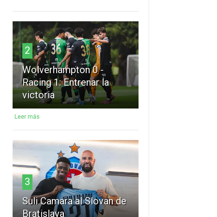
2
Wolverhampton 0 -
Racing 1: Entrenar la
victoria
Leer más
3
Suli Camara al Slovan de
Bratislava