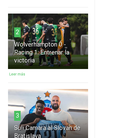
2
Wolverhampton 0 -
Racing 1: Entrenar la
victoria
Leer más
3
Suli Camara al Slovan de
Bratislava