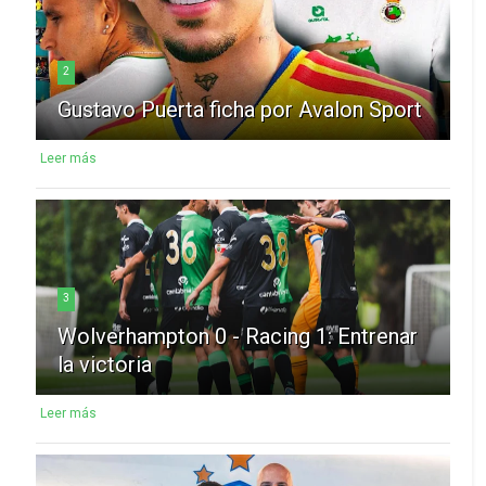
2
Gustavo Puerta ficha por Avalon Sport
Leer más
3
Wolverhampton 0 - Racing 1: Entrenar
la victoria
Leer más