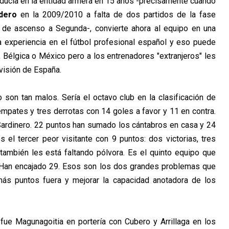
oducía en la entidad armera en 15 años -precisamente cuando
dero
en la 2009/2010 a falta de dos partidos de la fase
e de ascenso a Segunda-, convierte ahora al equipo en una
a experiencia en el fútbol profesional español y eso puede
e, Bélgica o México pero a los entrenadores "extranjeros" les
visión de España.
 son tan malos. Sería el octavo club en la clasificación de
empates y tres derrotas con 14 goles a favor y 11 en contra.
Sardinero. 22 puntos han sumado los cántabros en casa y 24
 el tercer peor visitante con 9 puntos: dos victorias, tres
ambién les está faltando pólvora. Es el quinto equipo que
 Han encajado 29. Esos son los dos grandes problemas que
ás puntos fuera y mejorar la capacidad anotadora de los
fue Magunagoitia en portería con Cubero y Arrillaga en los