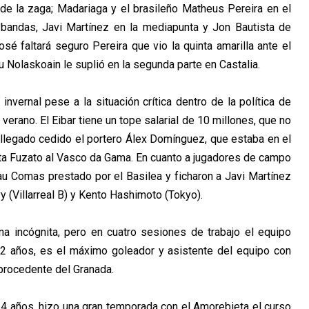
o de la zaga; Madariaga y el brasileño Matheus Pereira en el
 bandas, Javi Martínez en la mediapunta y Jon Bautista de
sé faltará seguro Pereira que vio la quinta amarilla ante el
u Nolaskoain le suplió en la segunda parte en Castalia.
nvernal pese a la situación crítica dentro de la política de
verano. El Eibar tiene un tope salarial de 10 millones, que no
a llegado cedido el portero Álex Domínguez, que estaba en el
ta Fuzato al Vasco da Gama. En cuanto a jugadores de campo
au Comas prestado por el Basilea y ficharon a Javi Martínez
 (Villarreal B) y Kento Hashimoto (Tokyo).
 incógnita, pero en cuatro sesiones de trabajo el equipo
32 años, es el máximo goleador y asistente del equipo con
e procedente del Granada.
24 años, hizo una gran temporada con el Amorebieta el curso