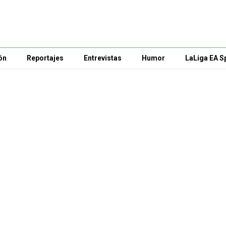
ón
Reportajes
Entrevistas
Humor
LaLiga EA S