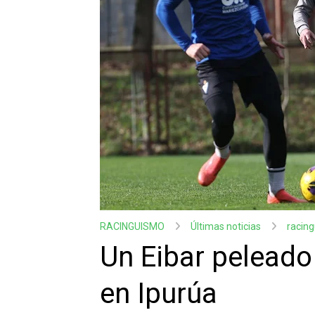
RACINGUISMO
Últimas noticias
racin
Un Eibar peleado 
en Ipurúa