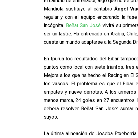
El cambio de entrenador, algo que no se pr
Mandiola sustituyó al cántabro
Ángel Via
regular y con el equipo encarando la fas
incógnita.
Beñat San José
vivirá su primer
ser un lastre. Ha entrenado en Arabia, Chil
cuesta un mundo adaptarse a la Segunda Di
En Ipurúa los resultados del Eibar tampoco
puntos como local con siete triunfos, tres 
Mejora a los que ha hecho el Racing en El 
los vascos. El problema es que el Eibar es
empates y nueve derrotas. A los armeros t
menos marca, 24 goles en 27 encuentros.
deberá resolver Beñat San José: sumar m
suyos.
La última alineación de Joseba Etxeberria 