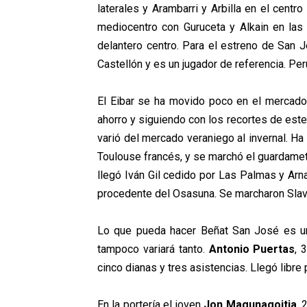
laterales y Arambarri y Arbilla en el centr
mediocentro con Guruceta y Alkain en las
delantero centro. Para el estreno de San Jo
Castellón y es un jugador de referencia. Per
El Eibar se ha movido poco en el mercado i
ahorro y siguiendo con los recortes de este 
varió del mercado veraniego al invernal. H
Toulouse francés, y se marchó el guardame
llegó Iván Gil cedido por Las Palmas y Arn
procedente del Osasuna. Se marcharon Slavy
Lo que pueda hacer Beñat San José es una
tampoco variará tanto.
Antonio Puertas
, 
cinco dianas y tres asistencias. Llegó libr
En la portería el joven
Jon Magunagoitia
, 