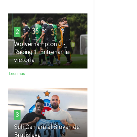
2
Wolverhampton 0 -
Racing 1: Entrenar la
victoria
Leer más
3
Suli Camara al Slovan de
Bratislava