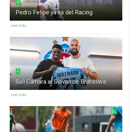
3
Pedro Felipe ya es del Racing
Leer más
4
Suli Camara al Slovan de Bratislava
Leer más