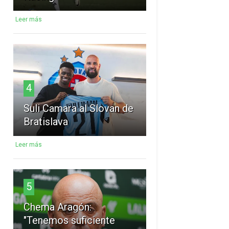
Leer más
4
Suli Camara al Slovan de
Bratislava
Leer más
5
Chema Aragón:
"Tenemos suficiente