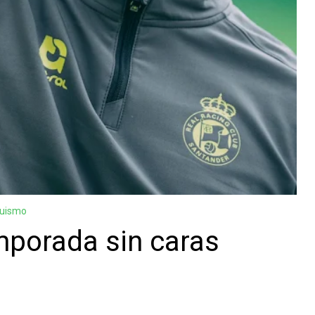
guismo
mporada sin caras