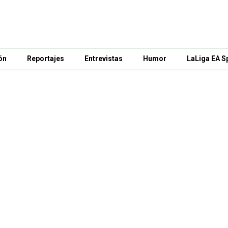
ón
Reportajes
Entrevistas
Humor
LaLiga EA S