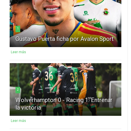
1
Gustavo Puerta ficha por Avalon Sport
Leer más
2
Wolverhampton 0 - Racing 1: Entrenar
la victoria
Leer más