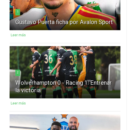
1
Gustavo Puerta ficha por Avalon Sport
Leer más
2
Wolverhampton 0 - Racing 1: Entrenar
la victoria
Leer más