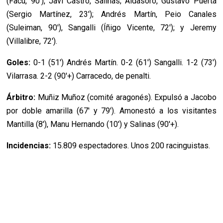
(Facu, 90'), Javi Castro, Salinas; Aldasoro, Gustavo Puerta
(Sergio Martínez, 23'); Andrés Martín, Peio Canales
(Suleiman, 90'), Sangalli (Íñigo Vicente, 72'); y Jeremy
(Villalibre, 72').
Goles:
0-1 (51') Andrés Martín. 0-2 (61') Sangalli. 1-2 (73')
Vilarrasa. 2-2 (90'+) Carracedo, de penalti.
Árbitro:
Muñiz Muñoz (comité aragonés). Expulsó a Jacobo
por doble amarilla (67' y 79'). Amonestó a los visitantes
Mantilla (8'), Manu Hernando (10') y Salinas (90'+).
Incidencias:
15.809 espectadores. Unos 200 racinguistas.