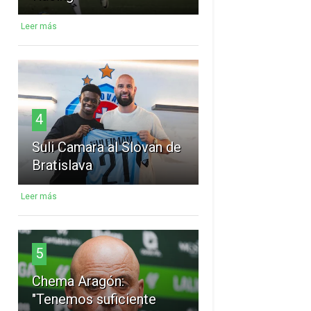
Leer más
4
Suli Camara al Slovan de
Bratislava
Leer más
5
Chema Aragón:
"Tenemos suficiente