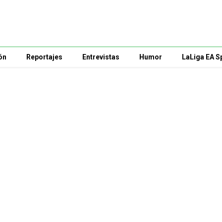
ón
Reportajes
Entrevistas
Humor
LaLiga EA S