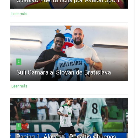
Leer más
2
Suli Camara al Slovan de Bratislava
Leer más
3
Racing 1 -Alavés 1: Penaltis y buenas