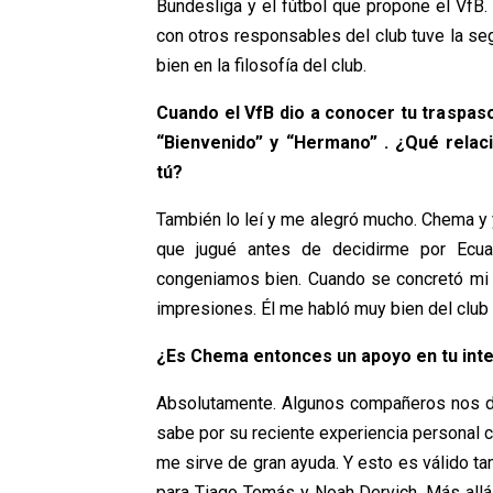
Bundesliga y el fútbol que propone el Vf
con otros responsables del club tuve la se
bien en la filosofía del club.
Cuando el VfB dio a conocer tu trasp
“Bienvenido” y “Hermano” . ¿Qué relaci
tú?
También lo leí y me alegró mucho. Chema y
que jugué antes de decidirme por Ecu
congeniamos bien. Cuando se concretó mi 
impresiones. Él me habló muy bien del club 
¿Es Chema entonces un apoyo en tu int
Absolutamente. Algunos compañeros nos d
sabe por su reciente experiencia personal 
me sirve de gran ayuda. Y esto es válido t
para Tiago Tomás y Noah Dervich. Más allá 