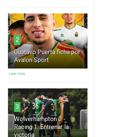
2
Gustavo Puerta ficha por
Avalon Sport
Leer más
3
Wolverhampton 0 -
Racing 1: Entrenar la
victoria