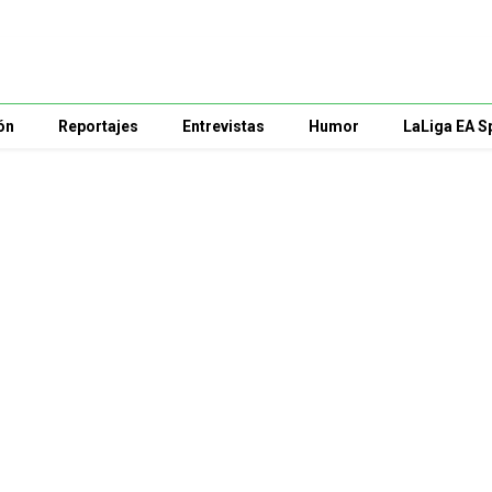
ón
Reportajes
Entrevistas
Humor
LaLiga EA S