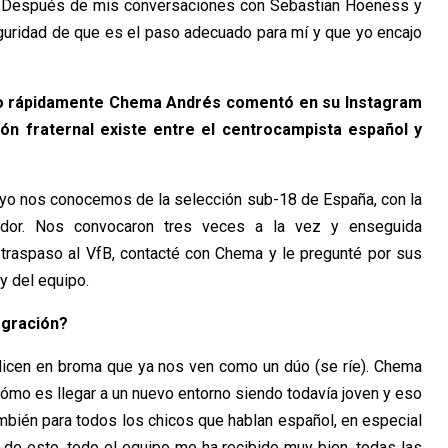
B. Después de mis conversaciones con Sebastian Hoeness y
guridad de que es el paso adecuado para mí y que yo encajo
aso rápidamente Chema Andrés comentó en su Instagram
ón fraternal existe entre el centrocampista español y
 yo nos conocemos de la selección sub-18 de España, con la
ador. Nos convocaron tres veces a la vez y enseguida
traspaso al VfB, contacté con Chema y le pregunté por sus
y del equipo.
egración?
icen en broma que ya nos ven como un dúo (se ríe). Chema
cómo es llegar a un nuevo entorno siendo todavía joven y eso
ambién para todos los chicos que hablan español, en especial
de esto, todo el equipo me ha recibido muy bien, todas las