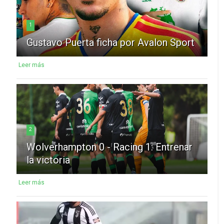
1
Gustavo Puerta ficha por Avalon Sport
Leer más
2
Wolverhampton 0 - Racing 1: Entrenar
la victoria
Leer más