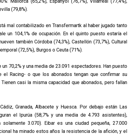
%: Mallorca (65,2%), Espanyol (76,7%), Villarreal (77,4%),
villa (79,8%).
stá mal contabilizado en Transfermartk al haber jugado tanto
le un 104,1% de ocupación. En el quinto puesto estaría el
ueven también Córdoba (74,3%), Castellón (73,7%), Cultural
emporal (72,5%), Burgos o Ceuta (71%).
e un 70,2% y una media de 23.091 espectadores. Han puesto
te el Racing- o que los abonados tengan que confirmar su
... Tienen casi la misma capacidad que abonados, pero fallan
Cádiz, Granada, Albacete y Huesca. Por debajo están Las
guran el Ipurúa (58,7% y una media de 4.793 asistentes),
n solamente 3.070). Eibar es una ciudad pequeña, 27.000
ucional ha minado estos años la resistencia de la afición, y el