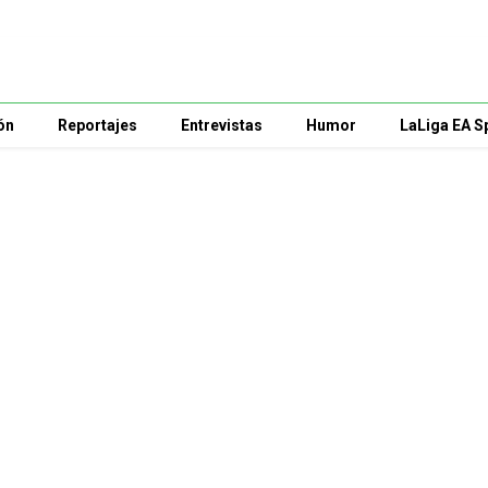
ón
Reportajes
Entrevistas
Humor
LaLiga EA S