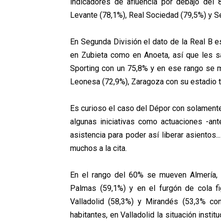
indicadores de afluencia por debajo del 80
Levante (78,1%), Real Sociedad (79,5%) y Se
En Segunda División el dato de la Real B e
en Zubieta como en Anoeta, así que les sa
Sporting con un 75,8% y en ese rango se m
Leonesa (72,9%), Zaragoza con su estadio t
Es curioso el caso del Dépor con solament
algunas iniciativas como actuaciones -an
asistencia para poder así liberar asientos
muchos a la cita.
En el rango del 60% se mueven Almería, 
Palmas (59,1%) y en el furgón de cola fi
Valladolid (58,3%) y Mirandés (53,3% co
habitantes, en Valladolid la situación instit