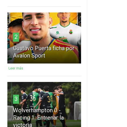
2
Gustavo Puerta ficha por
Avalon Sport
Leer más
3
Wolverhampton 0 -
Racing 1: Entrenar la
victoria