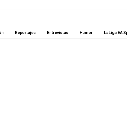
ón
Reportajes
Entrevistas
Humor
LaLiga EA S