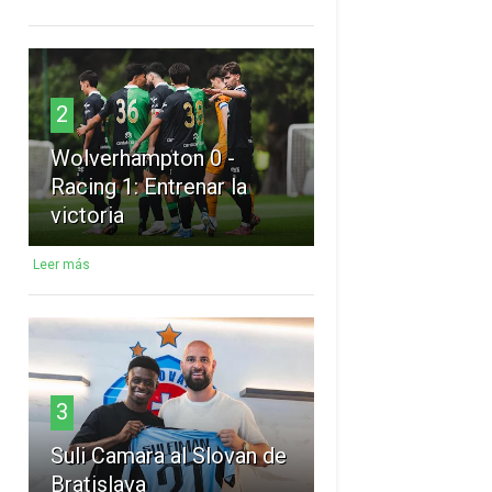
2
Wolverhampton 0 -
Racing 1: Entrenar la
victoria
Leer más
3
Suli Camara al Slovan de
Bratislava