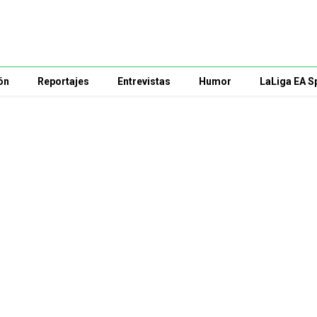
ón
Reportajes
Entrevistas
Humor
LaLiga EA S