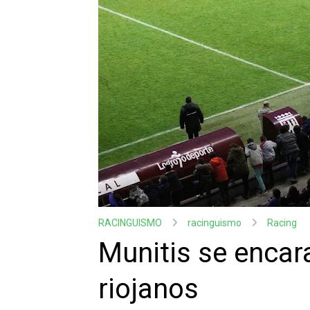
RACINGUISMO
racinguismo
Racing
Munitis se encar
riojanos