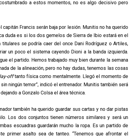
costumbrado a estos momentos, no es algo decisivo pero
 capitán Francis serán baja por lesión. Munitis no ha querido
ica duda es si los dos gemelos de Sierra de Ibio estará en el
itulares se podría caer del once Dani Rodríguez o Artiles,
ariar un poco el sistema cayendo Dioni a la banda izquierda.
ue el partido. Hemos trabajado muy bien durante la semana
nada de la alineación, pero no hay dudas, tenemos las cosas
lay-off
tanto física como mentalmente. Llegó el momento de
y sin ningún temor”, indicó el entrenador. Munitis también será
 dejando a Gonzalo Colsa el área técnica.
enador también ha querido guardar sus cartas y no dar pistas
tilo. Los dos conjuntos tienen números similares y será un
ambas escuadras guardarán mucho la ropa. Es un partido de
te primer asalto sea de tanteo. “Tenemos que afrontar el