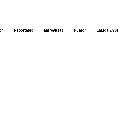
ón
Reportajes
Entrevistas
Humor
LaLiga EA S