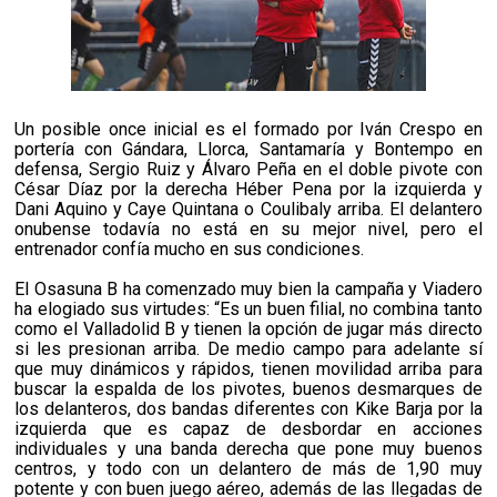
Un posible once inicial es el formado por Iván Crespo en
portería con Gándara, Llorca, Santamaría y Bontempo en
defensa, Sergio Ruiz y Álvaro Peña en el doble pivote con
César Díaz por la derecha Héber Pena por la izquierda y
Dani Aquino y Caye Quintana o Coulibaly arriba. El delantero
onubense todavía no está en su mejor nivel, pero el
entrenador confía mucho en sus condiciones.
El Osasuna B ha comenzado muy bien la campaña y Viadero
ha elogiado sus virtudes:
“Es un buen filial, no combina tanto
como el Valladolid B y tienen la opción de jugar más directo
si les presionan arriba. De medio campo para adelante sí
que muy dinámicos y rápidos, tienen movilidad arriba para
buscar la espalda de los pivotes, buenos desmarques de
los delanteros, dos bandas diferentes con Kike Barja por la
izquierda que es capaz de desbordar en acciones
individuales y una banda derecha que pone muy buenos
centros, y todo con un delantero de más de 1,90 muy
potente y con buen juego aéreo, además de las llegadas de