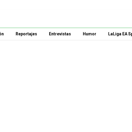
ón
Reportajes
Entrevistas
Humor
LaLiga EA S