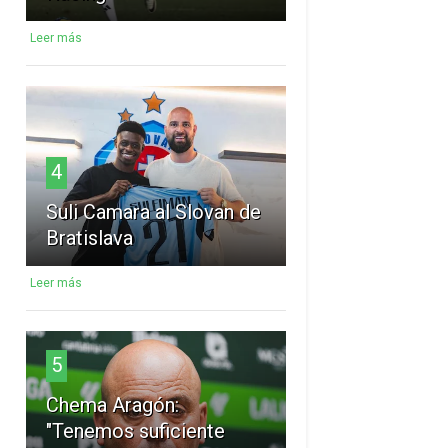
Leer más
4
Suli Camara al Slovan de
Bratislava
Leer más
5
Chema Aragón:
"Tenemos suficiente