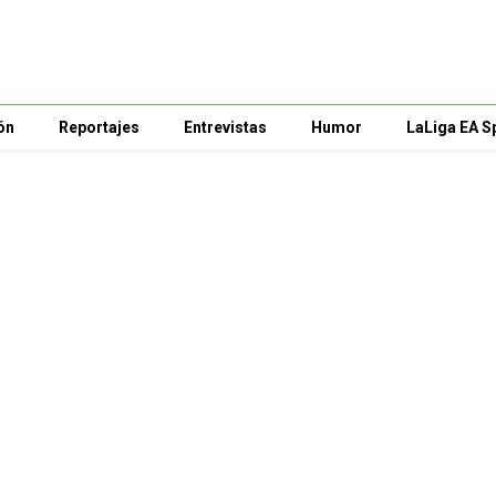
ón
Reportajes
Entrevistas
Humor
LaLiga EA S