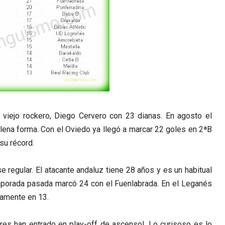
viejo rockero, Diego Cervero con 23 dianas. En agosto el
plena forma. Con el Oviedo ya llegó a marcar 22 goles en 2ªB
su récord.
e regular. El atacante andaluz tiene 28 años y es un habitual
mporada pasada marcó 24 con el Fuenlabrada. En el Leganés
lamente en 13.
es han entrado en play-off de ascensol. Lo curisoso es lo