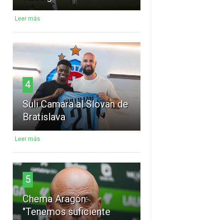
Leer más
4
Suli Camara al Slovan de
Bratislava
Leer más
5
Chema Aragón:
"Tenemos suficiente