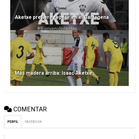
Aketxe prefiere repetir en el Cartagena
Más madera arriba: Isaac Aketxe
COMENTAR
PERFIL
FACEBOOK