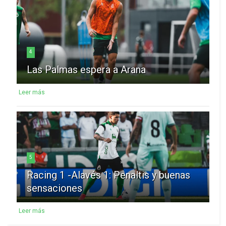
4
Las Palmas espera a Arana
Leer más
5
Racing 1 -Alavés 1: Penaltis y buenas
sensaciones
Leer más