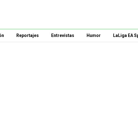
ón
Reportajes
Entrevistas
Humor
LaLiga EA S