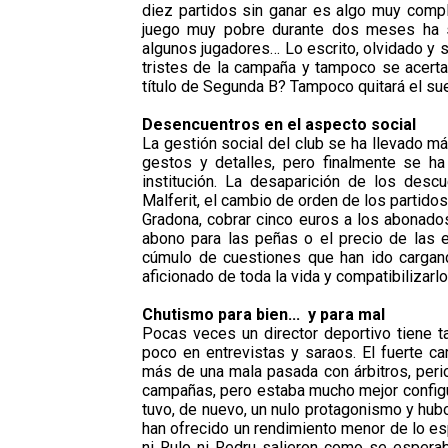
diez partidos sin ganar es algo muy compli
juego muy pobre durante dos meses ha 
algunos jugadores… Lo escrito, olvidado y 
tristes de la campaña y tampoco se acertar
título de Segunda B? Tampoco quitará el sue
Desencuentros en el aspecto social
La gestión social del club se ha llevado m
gestos y detalles, pero finalmente se h
institución. La desaparición de los desc
Malferit, el cambio de orden de los partidos 
Gradona, cobrar cinco euros a los abonados
abono para las peñas o el precio de las e
cúmulo de cuestiones que han ido cargan
aficionado de toda la vida y compatibilizar
Chutismo para bien... y para mal
Pocas veces un director deportivo tiene 
poco en entrevistas y saraos. El fuerte ca
más de una mala pasada con árbitros, perio
campañas, pero estaba mucho mejor configur
tuvo, de nuevo, un nulo protagonismo y hub
han ofrecido un rendimiento menor de lo esp
ni Rulo ni Redru salieron como se esper