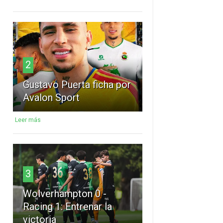
2
Gustavo Puerta ficha por
Avalon Sport
Leer más
3
Wolverhampton 0 -
Racing 1: Entrenar la
victoria