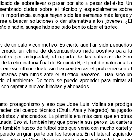
cado de sobrellevar o pasar por alto a pesar del éxito. Un
sembrado dudas sobre el técnico y especialmente sobre
sin importancia, aunque hayan sido las semanas más largas y
se a buscar soluciones o dar alternativa a los jóvenes. ¿El
ño a nadie, aunque hubiese sido bonito alzar el trofeo.
ás de un palo y con motivo. Es cierto que han sido pequeños
a creado un clima de desencuentros nada positivo para la
uentos por antigüedad, el reparto de las entradas de Son
de la eliminatoria final de Segunda B, el prohibir saludar a La
 en ese último duelo sin trascendencia, el problema con el
ntradas para niños ante el Atlético Baleares… Han sido un
do el ambiente. De todo se puede aprender para mimar al
lo con captar a nuevos hinchas y abonados.
tanto protagonismo y eso que José Luis Molina se prodiga
rácter del cuerpo técnico (Chuti, Ania y Negredo) ha jugado
distas y aficionados. La plantilla era más cara que en otras
ada. Eso sí, también hay que ponerle sus peros. La cantera
o también fiasco de futbolistas que venía con mucho cartel y
erado en gran parte por las lesiones. En el lateral izquierdo
aba y además Chus Puras no pudo tener continuidad en ese